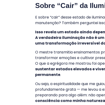
Sobre “Cair” da Ilu
E sobre “cair” desse estado de ilumi
manutenção? Também perguntei isso p
Isso revela um estado ainda depe
A verdadeira iluminação não é um 
uma transformação irreversível da 
O mestre transmitia ensinamentos pro
transformar emoções e cultivar pres
O que a egrégora me mostrou foi ape
sustentar estados elevados e viv
permanente
.
Ou seja, a espiritualidade que me gui
profundamente grata — me levou a e
preparando para algo além: não ape
consciência como minha natureza 