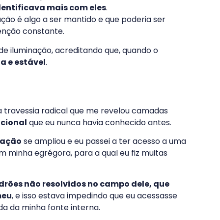
dentificava mais com eles
.
ção é algo a ser mantido e que poderia ser
enção constante.
e iluminação, acreditando que, quando o
a e estável
.
 travessia radical que me revelou camadas
acional
que eu nunca havia conhecido antes.
zação
se ampliou e eu passei a ter acesso a uma
minha egrégora, para a qual eu fiz muitas
drões não resolvidos no campo dele, que
meu
, e isso estava impedindo que eu acessasse
da da minha fonte interna.