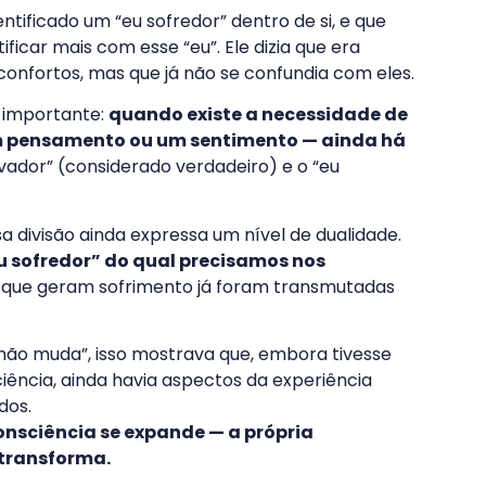
tificado um “eu sofredor” dentro de si, e que
ficar mais com esse “eu”. Ele dizia que era
onfortos, mas que já não se confundia com eles.
 importante:
quando existe a necessidade de
 um pensamento ou um sentimento — ainda há
rvador” (considerado verdadeiro) e o “eu
 divisão ainda expressa um nível de dualidade.
u sofredor” do qual precisamos nos
s que geram sofrimento já foram transmutadas
 não muda”, isso mostrava que, embora tivesse
ência, ainda havia aspectos da experiência
dos.
onsciência se expande — a própria
transforma.