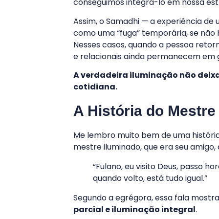
conseguimos integrá-lo em nossa estr
Assim, o Samadhi — a experiência de u
como uma “fuga” temporária, se não 
Nesses casos, quando a pessoa retorn
e relacionais ainda permanecem em g
A verdadeira iluminação não deix
cotidiana.
A História do Mestr
Me lembro muito bem de uma história
mestre iluminado, que era seu amigo, q
“Fulano, eu visito Deus, passo h
quando volto, está tudo igual.”
Segundo a egrégora, essa fala mostr
parcial e iluminação integral
.