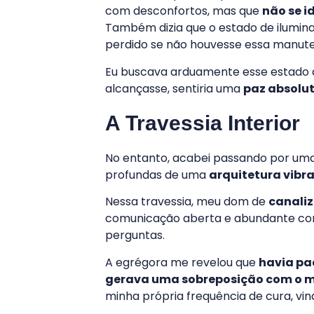
com desconfortos, mas que
não se i
Também dizia que o estado de ilumina
perdido se não houvesse essa manut
Eu buscava arduamente esse estado d
alcançasse, sentiria uma
paz absolut
A Travessia Interior
No entanto, acabei passando por uma
profundas de uma
arquitetura vibr
Nessa travessia, meu dom de
canali
comunicação aberta e abundante com 
perguntas.
A egrégora me revelou que
havia pa
gerava uma sobreposição com o 
minha própria frequência de cura, vin